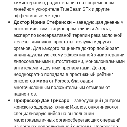
химиотерапию, радиотерапию на современном
линейном ускорителе TrueBeam STx и другие
эффективные методы.
Доктор Ирина Стефански
– заведующая дневным
онкологическим стационаром клиники Ассута,
эксперт по консервативной терапии рака молочной
железы, яичников, простаты, желудка и других
органов. Для каждого пациента доктор подбирает
индивидуальную схему эффективной химиотерапии
липосомальными цитостатиками, моноклональными
антителами и другими препаратами. Доктор
неоднократно попадала в престижный рейтинг
онкологов
мира
от Forbes, благодаря
многочисленным положительным отзывам от
пациентов.
Профессор Дан Грисаро
– заведующий центром
женского здоровья клиник Ихилов, онкогинеколог,
специализирующийся на выполнении
малотравматичных органосберегающих операций
на органах репродуктивной системы. Профессор