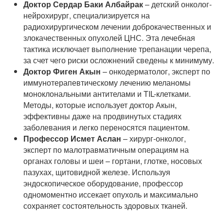
Доктор Сердар Баки Албайрак
– детский онколог-
нейрохирург, специализируется на
радиохирургическом лечении доброкачественных и
злокачественных опухолей ЦНС. Эта лечебная
тактика исключает выполнение трепанации черепа,
за счет чего риски осложнений сведены к минимуму.
Доктор Фиген Акын
– онкодерматолог, эксперт по
иммунотерапевтическому лечению меланомы
моноклональными антителами и TIL-клетками.
Методы, которые использует доктор Акын,
эффективны даже на продвинутых стадиях
заболевания и легко переносятся пациентом.
Профессор Исмет Аслан
– хирург-онколог,
эксперт по малотравматичным операциям на
органах головы и шеи – гортани, глотке, носовых
пазухах, щитовидной железе. Используя
эндоскопическое оборудование, профессор
одномоментно иссекает опухоль и максимально
сохраняет состоятельность здоровых тканей.