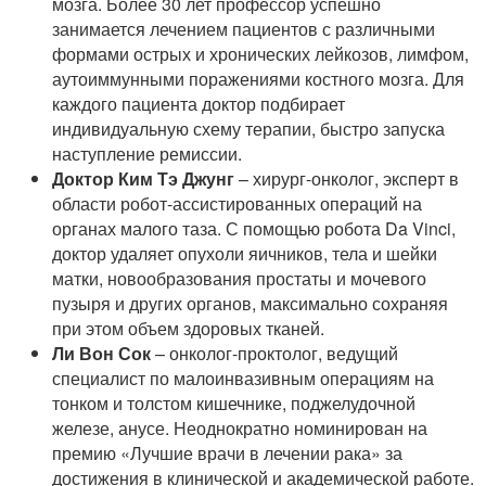
мозга. Более 30 лет профессор успешно
занимается лечением пациентов с различными
формами острых и хронических лейкозов, лимфом,
аутоиммунными поражениями костного мозга. Для
каждого пациента доктор подбирает
индивидуальную схему терапии, быстро запуска
наступление ремиссии.
Доктор Ким Тэ Джунг
– хирург-онколог, эксперт в
области робот-ассистированных операций на
органах малого таза. С помощью робота Da Vinci,
доктор удаляет опухоли яичников, тела и шейки
матки, новообразования простаты и мочевого
пузыря и других органов, максимально сохраняя
при этом объем здоровых тканей.
Ли Вон Сок
– онколог-проктолог, ведущий
специалист по малоинвазивным операциям на
тонком и толстом кишечнике, поджелудочной
железе, анусе. Неоднократно номинирован на
премию «Лучшие врачи в лечении рака» за
достижения в клинической и академической работе.