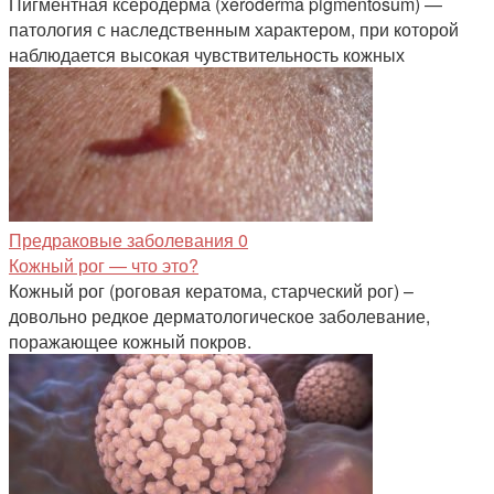
Пигментная ксеродерма (xeroderma pigmentosum) —
патология с наследственным характером, при которой
наблюдается высокая чувствительность кожных
Предраковые заболевания
0
Кожный рог — что это?
Кожный рог (роговая кератома, старческий рог) –
довольно редкое дерматологическое заболевание,
поражающее кожный покров.