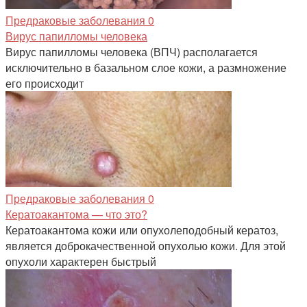
Предраковые заболевания
0
Вирус папилломы человека
Вирус папилломы человека (ВПЧ) располагается
исключительно в базальном слое кожи, а размножение
его происходит
Предраковые заболевания
0
Кератоакантома — что это?
Кератоакантома кожи или опухолеподобный кератоз,
является доброкачественной опухолью кожи. Для этой
опухоли характерен быстрый