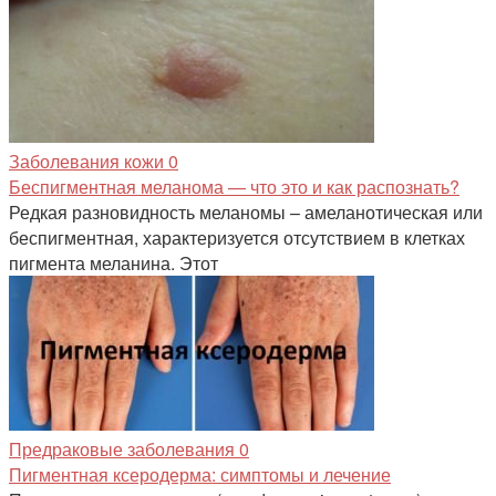
Заболевания кожи
0
Беспигментная меланома — что это и как распознать?
Редкая разновидность меланомы – амеланотическая или
беспигментная, характеризуется отсутствием в клетках
пигмента меланина. Этот
Предраковые заболевания
0
Пигментная ксеродерма: симптомы и лечение