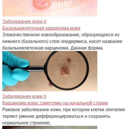
Заболевания кожи
0
Базальноклеточная карцинома кожи
Злокачественное новообразование, образующееся из
нижнего (базального) слоя эпидермиса, носит название
базальноклеточная карцинома. Данная форма
Заболевания кожи
0
Карцинома кожи: симптомы на начальной стадии
Раковое заболевание кожи, при котором клетки эпителия
теряют умение дифференцироваться и сохранять
нормальное строение,