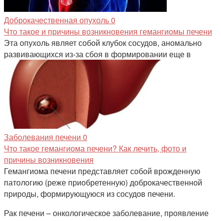
Доброкачественная опухоль
0
Что такое и причины возникновения гемангиомы печени
Эта опухоль являет собой клубок сосудов, аномально
развивающихся из-за сбоя в формировании еще в
Заболевания печени
0
Что такое гемангиома печени? Как лечить, фото и
причины возникновения
Гемангиома печени представляет собой врожденную
патологию (реже приобретенную) доброкачественной
природы, формирующуюся из сосудов печени.
Рак печени – онкологическое заболевание, проявление