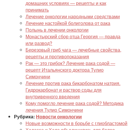
домашних условиях — рецепты и как
принимать
Лечение онкологии народными средствами
Лечение настойкой болиголова от рака
Полынь в лечении онкологии
Монастырский сбор отца Георгия — правда
или развод?
Березовый гриб чага — лечебные свойства,
рецепты и противопоказания
Рак — это грибок? Лечение рака содой —
рецепт Итальянского доктора Тулио
Симончини
Лечение против рака бикарбонатом натрия.
Гидрокарбонат и раствор соды для
внутривенного введения
Кому помогло лечение рака содой? Методика
лечения Тулио Симончини
Рубрика:
Новости онкологии
Новые возможности в борьбе с глиобластомой
Хадасса и Хала объединились для более