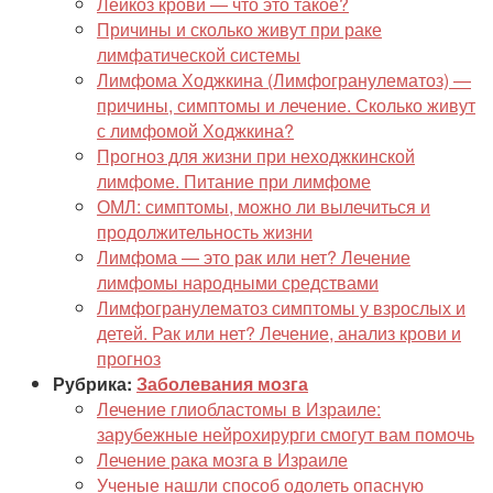
Лейкоз крови — что это такое?
Причины и сколько живут при раке
лимфатической системы
Лимфома Ходжкина (Лимфогранулематоз) —
причины, симптомы и лечение. Сколько живут
с лимфомой Ходжкина?
Прогноз для жизни при неходжкинской
лимфоме. Питание при лимфоме
ОМЛ: симптомы, можно ли вылечиться и
продолжительность жизни
Лимфома — это рак или нет? Лечение
лимфомы народными средствами
Лимфогранулематоз симптомы у взрослых и
детей. Рак или нет? Лечение, анализ крови и
прогноз
Рубрика:
Заболевания мозга
Лечение глиобластомы в Израиле:
зарубежные нейрохирурги смогут вам помочь
Лечение рака мозга в Израиле
Ученые нашли способ одолеть опасную