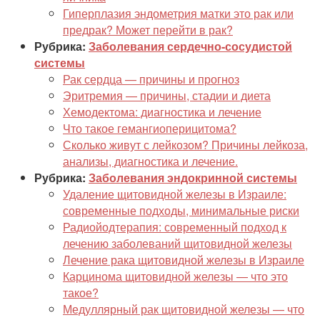
Гиперплазия эндометрия матки это рак или
предрак? Может перейти в рак?
Рубрика:
Заболевания сердечно-сосудистой
системы
Рак сердца — причины и прогноз
Эритремия — причины, стадии и диета
Хемодектома: диагностика и лечение
Что такое гемангиоперицитома?
Сколько живут с лейкозом? Причины лейкоза,
анализы, диагностика и лечение.
Рубрика:
Заболевания эндокринной системы
Удаление щитовидной железы в Израиле:
современные подходы, минимальные риски
Радиойодтерапия: современный подход к
лечению заболеваний щитовидной железы
Лечение рака щитовидной железы в Израиле
Карцинома щитовидной железы — что это
такое?
Медуллярный рак щитовидной железы — что