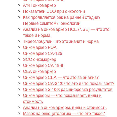
АФП онкомаркер
Показатели СОЭ при онкологии
Как проявляется рак на ранней стадии?
Первые симптомы онкологии
Анализ на онкомаркер НСЕ (NSE) — что это
такое и норма
Тиреоглобулин: что это значит и норма
Онкомаркер РЭА
Онкомаркер СА-125
SCC онкомаркер
Онкомаркер CA 19-9
CEA онкомаркер
Онкомаркер СЕА — что это за анализ?
Онкомаркер CA-242: что это и что показывает?
Онкомаркер S 100: расшифровка результатов
Онкомаркёры — что показывает, виды и
стоимость
Анализ на онкомаркеры, виды и стоимость
Мазок на онкоцитологию — что это такое?