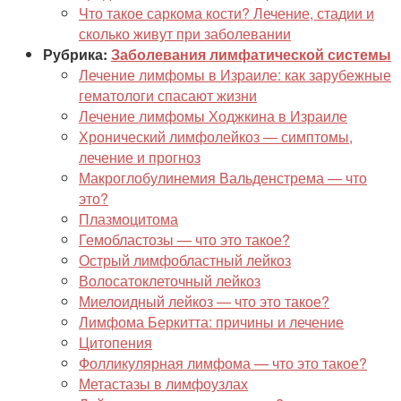
Что такое саркома кости? Лечение, стадии и
сколько живут при заболевании
Рубрика:
Заболевания лимфатической системы
Лечение лимфомы в Израиле: как зарубежные
гематологи спасают жизни
Лечение лимфомы Ходжкина в Израиле
Хронический лимфолейкоз — симптомы,
лечение и прогноз
Макроглобулинемия Вальденстрема — что
это?
Плазмоцитома
Гемобластозы — что это такое?
Острый лимфобластный лейкоз
Волосатоклеточный лейкоз
Миелоидный лейкоз — что это такое?
Лимфома Беркитта: причины и лечение
Цитопения
Фолликулярная лимфома — что это такое?
Метастазы в лимфоузлах