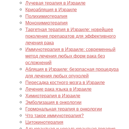
Лучевая терапия в Израиле
Криоабляция в Израиле
Полихимиотерапия
Монохимиотерапия
Таргетная терапия в Израиле: новейшее
поколение препаратов для эффективного
лечения рака
Иммунотерапия в Израиле: современный
метод лечения любых форм рака без
осложнений
Абляция в Израиле: безопасная процедура
для лечения любых опухолей
Пересадка костного мозга в Израиле
Лечение рака языка в Израиле
Химиотерапия в Израиле
Эмболизация в онкологии
Гормональная терапия в онкологии
Что такое иммунотерапия?
Цитокинотерапия
Адъювантная и неоадъювантная терапия