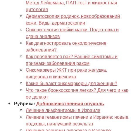
Метод Лейшмана, ПАП-тест и жидкостная
цитология
Дерматоскопия родинок, новообразований
кожи. Виды дерматоскопии
Онкоцитология шейки матки. Подготовка и
сдача анализов
Как диагностировать онкологические
заболевания?
Как проявляется рак? Ранние симптомы и
признаки заболевания раком
Онкомаркеры ЖКТ при раке желудка,
пищевода и кишечника
Какие бывают онкомаркеры для женщин?
Что такое бронхоскопия легких? Для чего и как
ее делают
Рубрика:
Доброкачественная опухоль
Лечение лимфангиомы в Израиле
Лечение гемангиомы печени в Израиле: новые
подходы, наилучший результат
Лечение аденомы гипофиза в Израиле