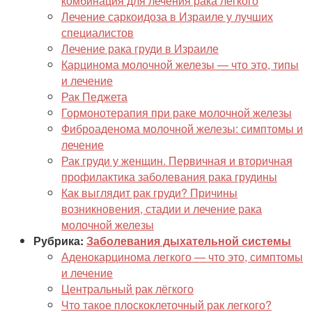
комбинация для лечения рака легкого
Лечение саркоидоза в Израиле у лучших
специалистов
Лечение рака груди в Израиле
Карцинома молочной железы — что это, типы
и лечение
Рак Педжета
Гормонотерапия при раке молочной железы
Фиброаденома молочной железы: симптомы и
лечение
Рак груди у женщин. Первичная и вторичная
профилактика заболевания рака грудины
Как выглядит рак груди? Причины
возникновения, стадии и лечение рака
молочной железы
Рубрика:
Заболевания дыхательной системы
Аденокарцинома легкого — что это, симптомы
и лечение
Центральный рак лёгкого
Что такое плоскоклеточный рак легкого?