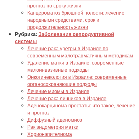
прогноз по сроку жизни
Канцероматоз брюшной полости: лечение
народными средствами, срок и
продолжительность жизни
Рубрика:
Заболевания репродуктивной
системы
Лечение рака уретры в Израиле по
современным малотравматичным методикам
Удаление матки в Израиле: современные
малоинвазивные подходы
Онкогинекология в Израиле: современные
органосохраняющие подходы
Лечение миомы в Израиле
Лечение рака яичников в Израиле
Аденокарцинома простаты: что такое, лечение
и прогноз
Диффузный аденомиоз
Рак эндометрия матки
Хорионэпителиома