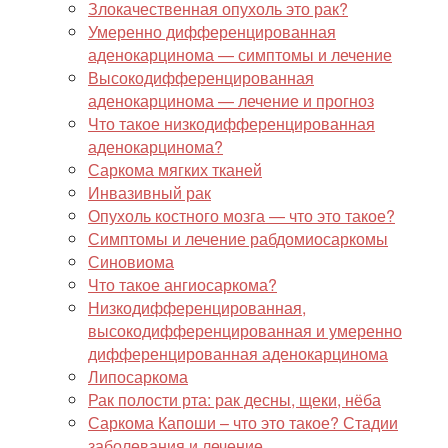
Злокачественная опухоль это рак?
Умеренно дифференцированная
аденокарцинома — симптомы и лечение
Высокодифференцированная
аденокарцинома — лечение и прогноз
Что такое низкодифференцированная
аденокарцинома?
Саркома мягких тканей
Инвазивный рак
Опухоль костного мозга — что это такое?
Симптомы и лечение рабдомиосаркомы
Синовиома
Что такое ангиосаркома?
Низкодифференцированная,
высокодифференцированная и умеренно
дифференцированная аденокарцинома
Липосаркома
Рак полости рта: рак десны, щеки, нёба
Саркома Капоши – что это такое? Стадии
заболевания и лечение