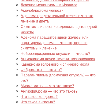
Лечение менингиомы в Израиле
Амелобластома челюсти
Аденома предстательной железы: что это,
лечение и диета
Симптомы и лечение аденомы щитовидной
железы
Аденома паращитовидной железы или
паратиреоаденома — что это, первые
симптомы и лечение
Нейроэндокринные опухоли — что это?
Ангиолипома почек, печени, позвоночника
Кавернома головного и спинного мозга
Фиброматоз — что это?
Параганглиома (гломусная опухоль) — что
это?
Миома матки — что это такое?
Ангиофиброма — что это такое?
Что такое хондрома?
Что такое ангиома?