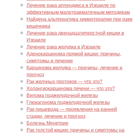
Лечение рака аппендикса в Израиле по
эффективным малотравматичным методикам
Найдена альтернатива химиотерапии при раке
кишечника
Лечение рака двенадцатиперстной кишки в
Израиле
Лечение рака желудка в Израиле
Аденокарцинома прямой кишки: причины,
симптомы и лечение
Карцинома желудка — причины, лечение и
прогноз
Рак желчных протоков — что это?
Холангиокарцинома печени — что это?
Випома поджелудочной железы
Глюкагонома поджелудочной железы
Рак пищевода — проявления на ранней
стадии, лечение и прогноз
Болезнь Менетрие
Рак толстой кишки: причины и симптомы на