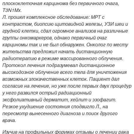
плоскоклеточная карцинома без первичного очага,
T3N1Mx.
Л. прошел комплексное обследование: МРТ с
контрастом, биопсию щитовидной железы, УЗИ шеи и
грудной клетки, сдал огромное анализов на различные
группы онкомаркеров, однако первичный очаг
карциномы так и не был обнаружен. Онколог по месту
жительства предложил начать дистанционную
радиотерапию в режиме массированного облучения.
Протокол лечения подразумевал дистанционное
высокодозное облучение всего тела для уничтожения
возможных злокачественных клеток. Пациент дал
согласие на лечение, но уже после первых двух процедур
у него развился острый радиационный
эксфолиативный дерматит, хейлит и эзофагит.
Резкое ухудшение состояния сподвигло Л., на
пересмотр вынесенного диагноза и поиск другого
врача.
Изучив на профильных форумах отзывы о лечении рака