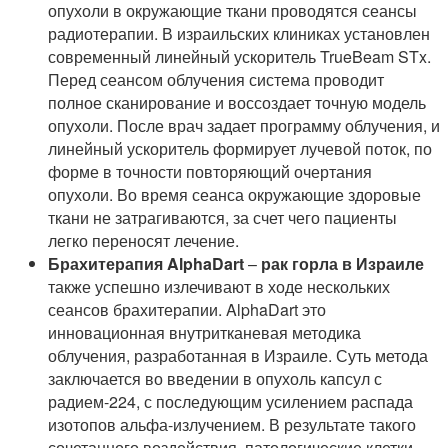
опухоли в окружающие ткани проводятся сеансы
радиотерапии. В израильских клиниках установлен
современный линейный ускоритель TrueBeam STx.
Перед сеансом облучения система проводит
полное сканирование и воссоздает точную модель
опухоли. После врач задает программу облучения, и
линейный ускоритель формирует лучевой поток, по
форме в точности повторяющий очертания
опухоли. Во время сеанса окружающие здоровые
ткани не затрагиваются, за счет чего пациенты
легко переносят лечение.
Брахитерапия AlphaDart
–
рак горла в Израиле
также успешно излечивают в ходе нескольких
сеансов брахитерапии. AlphaDart это
инновационная внутритканевая методика
облучения, разработанная в Израиле. Суть метода
заключается во введении в опухоль капсул с
радием-224, с последующим усилением распада
изотопов альфа-излучением. В результате такого
сочетанного воздействия, патологические клетки