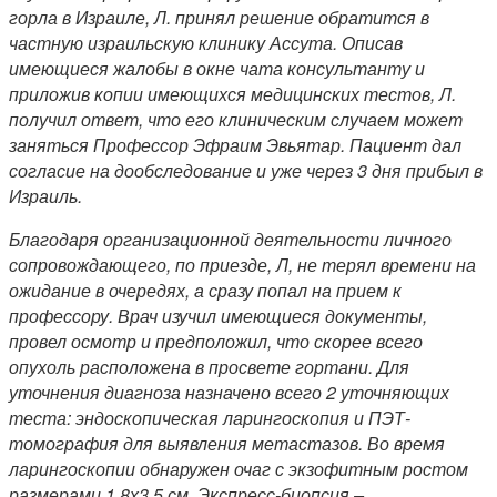
горла в Израиле, Л. принял решение обратится в
частную израильскую клинику Ассута. Описав
имеющиеся жалобы в окне чата консультанту и
приложив копии имеющихся медицинских тестов, Л.
получил ответ, что его клиническим случаем может
заняться Профессор Эфраим Эвьятар. Пациент дал
согласие на дообследование и уже через 3 дня прибыл в
Израиль.
Благодаря организационной деятельности личного
сопровождающего, по приезде, Л, не терял времени на
ожидание в очередях, а сразу попал на прием к
профессору. Врач изучил имеющиеся документы,
провел осмотр и предположил, что скорее всего
опухоль расположена в просвете гортани. Для
уточнения диагноза назначено всего 2 уточняющих
теста: эндоскопическая ларингоскопия и ПЭТ-
томография для выявления метастазов. Во время
ларингоскопии обнаружен очаг с экзофитным ростом
размерами 1,8х3,5 см. Экспресс-биопсия –