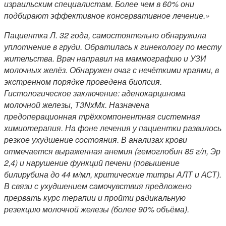
израильским специалистам. Более чем в 60% они
подбирают эффективное консервативное лечение.»
Пациентка Л. 32 года, самостоятельно обнаружила
уплотнение в груди. Обратилась к гинекологу по месту
жительства. Врач направил на маммографию и УЗИ
молочных желёз. Обнаружен очаг с нечёткими краями, в
экстренном порядке проведена биопсия.
Гистологическое заключение: аденокарцинома
молочной железы,
T3
NxMx. Назначена
предоперационная трёхкомпонентная системная
химиотерапия. На фоне лечения у пациентки развилось
резкое ухудшение состояния. В анализах крови
отмечается выраженная анемия (гемоглобин 85 г/л, Эр
2,4) и нарушение функций печени (повышение
билирубина до 44 м/мл, критические титры АЛТ и АСТ).
В связи с ухудшением самочувствия предложено
прервать курс терапии и пройти радикальную
резекцию молочной железы (более 90% объёма).