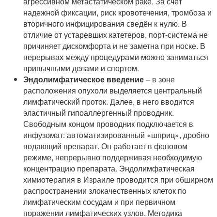
агрессивном метастатическом раке. За счёт
надежной фиксации, риск кровотечения, тромбоза и
вторичного инфицирования сведён к нулю. В
отличие от устаревших катетеров, порт-система не
причиняет дискомфорта и не заметна при носке. В
перерывах между процедурами можно заниматься
привычными делами и спортом.
Эндолимфатическое введение
– в зоне
расположения опухоли выделяется центральный
лимфатический проток. Далее, в него вводится
эластичный гипоаллергенный проводник.
Свободным концом проводник подключается в
инфузомат: автоматизированный «шприц», дробно
подающий препарат. Он работает в фоновом
режиме, непрерывно поддерживая необходимую
концентрацию препарата. Эндолимфатическая
химиотерапия в Израиле проводится при обширном
распространении злокачественных клеток по
лимфатическим сосудам и при первичном
поражении лимфатических узлов. Методика