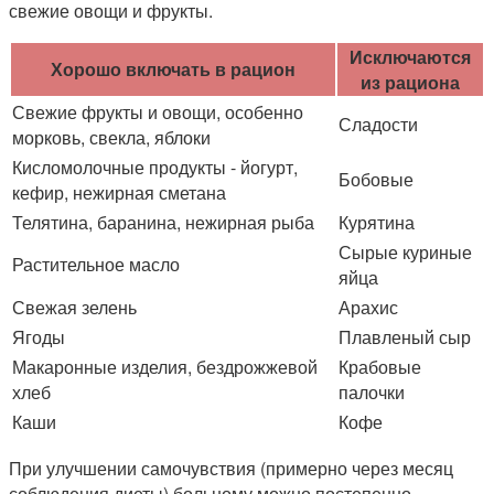
свежие овощи и фрукты.
Исключаются
Хорошо включать в рацион
из рациона
Свежие фрукты и овощи, особенно
Сладости
морковь, свекла, яблоки
Кисломолочные продукты - йогурт,
Бобовые
кефир, нежирная сметана
Телятина, баранина, нежирная рыба
Курятина
Сырые куриные
Растительное масло
яйца
Свежая зелень
Арахис
Ягоды
Плавленый сыр
Макаронные изделия, бездрожжевой
Крабовые
хлеб
палочки
Каши
Кофе
При улучшении самочувствия (примерно через месяц
соблюдения диеты) больному можно постепенно