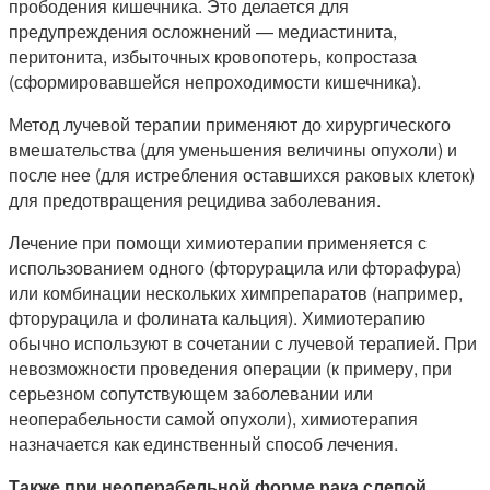
прободения кишечника. Это делается для
предупреждения осложнений — медиастинита,
перитонита, избыточных кровопотерь, копростаза
(сформировавшейся непроходимости кишечника).
Метод лучевой терапии применяют до хирургического
вмешательства (для уменьшения величины опухоли) и
после нее (для истребления оставшихся раковых клеток)
для предотвращения рецидива заболевания.
Лечение при помощи химиотерапии применяется с
использованием одного (фторурацила или фторафура)
или комбинации нескольких химпрепаратов (например,
фторурацила и фолината кальция). Химиотерапию
обычно используют в сочетании с лучевой терапией. При
невозможности проведения операции (к примеру, при
серьезном сопутствующем заболевании или
неоперабельности самой опухоли), химиотерапия
назначается как единственный способ лечения.
Также при неоперабельной форме рака слепой