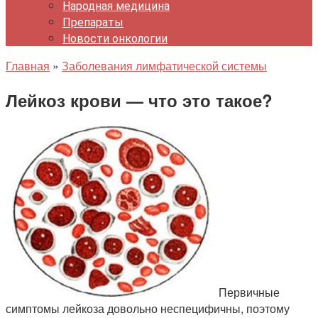
Народная медицина
Препараты
Новости онкологии
Главная
»
Заболевания лимфатической системы
Лейкоз крови — что это такое?
Первичные
симптомы лейкоза довольно неспецифичны, поэтому