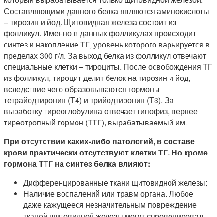
Составляющими данного белка являются аминокислоты
– тирозин и йод. Щитовидная железа состоит из
фолликул. Именно в данных фолликулах происходит
синтез и накопление ТГ, уровень которого варьируется в
пределах 300 г/л. За выход белка из фолликул отвечают
специальные клетки – тироциты. После освобождения ТГ
из фолликул, тироцит делит белок на тирозин и йод,
вследствие чего образовываются гормоны
тетрайодтиронин (Т4) и трийодтиронин (Т3). За
выработку тиреоглобулина отвечает гипофиз, вернее
тиреотропный гормон (ТТГ), вырабатываемый им.
При отсутствии каких-либо патологий, в составе
крови практически отсутствуют клетки ТГ. Но кроме
гормона ТТГ на синтез белка влияют:
Дифференцированные ткани щитовидной железы;
Наличие воспалений или травм органа. Любое
даже кажущееся незначительным повреждение
тканей щитовидной железы могут спровоцировать