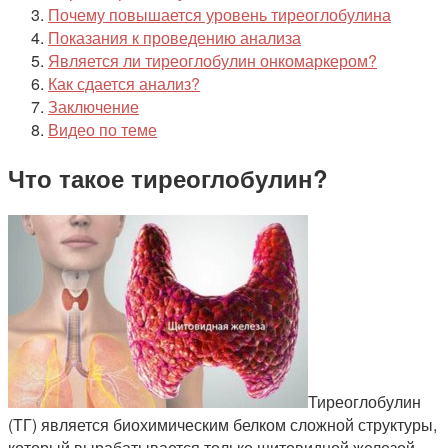
Почему повышается уровень тиреоглобулина
Показания к проведению анализа
Является ли тиреоглобулин онкомаркером?
Как сдается анализ?
Заключение
Видео по теме
Что такое тиреоглобулин?
Тиреоглобулин
(ТГ) является биохимическим белком сложной структуры,
который вырабатывается только щитовидной железой.