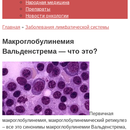
Народная медицина
Препараты
Новости онкологии
Главная
»
Заболевания лимфатической системы
Макроглобулинемия
Вальденстрема — что это?
Первичная
макроглобулинемия, макроглобулинемический ретикулез
– все это синонимы макроглобулинемии Вальденстрема,