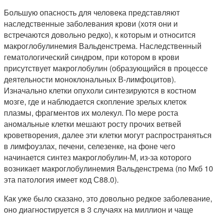
Большую опасность для человека представляют
наследственные заболевания крови (хотя они и
встречаются довольно редко), к которым и относится
макроглобулинемия Вальденстрема. Наследственный
гематологический синдром, при котором в крови
присутствует макроглобулин (образующийся в процессе
деятельности моноклональных В-лимфоцитов).
Изначально клетки опухоли синтезируются в костном
мозге, где и наблюдается скопление зрелых клеток
плазмы, фрагментов их молекул. По мере роста
аномальные клетки мешают росту прочих ветвей
кроветворения, далее эти клетки могут распространяться
в лимфоузлах, печени, селезенке, на фоне чего
начинается синтез макроглобулин-М, из-за которого
возникает макроглобулинемия Вальденстрема (по Мкб 10
эта патология имеет код С88.0).
Как уже было сказано, это довольно редкое заболевание,
оно диагностируется в 3 случаях на миллион и чаще