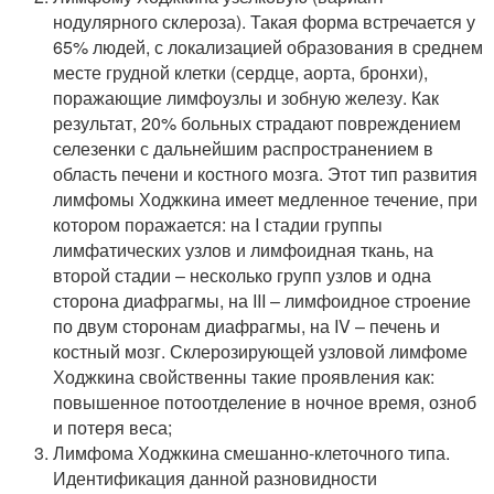
нодулярного склероза). Такая форма встречается у
65% людей, с локализацией образования в среднем
месте грудной клетки (сердце, аорта, бронхи),
поражающие лимфоузлы и зобную железу. Как
результат, 20% больных страдают повреждением
селезенки с дальнейшим распространением в
область печени и костного мозга. Этот тип развития
лимфомы Ходжкина имеет медленное течение, при
котором поражается: на I стадии группы
лимфатических узлов и лимфоидная ткань, на
второй стадии – несколько групп узлов и одна
сторона диафрагмы, на III – лимфоидное строение
по двум сторонам диафрагмы, на IV – печень и
костный мозг. Склерозирующей узловой лимфоме
Ходжкина свойственны такие проявления как:
повышенное потоотделение в ночное время, озноб
и потеря веса;
Лимфома Ходжкина смешанно-клеточного типа.
Идентификация данной разновидности