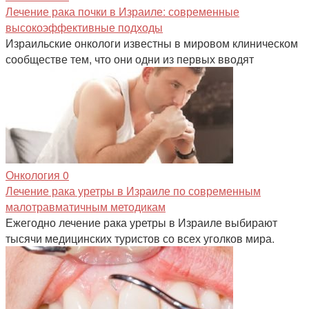
Лечение рака почки в Израиле: современные
высокоэффективные подходы
Израильские онкологи известны в мировом клиническом
сообществе тем, что они одни из первых вводят
Онкология
0
Лечение рака уретры в Израиле по современным
малотравматичным методикам
Ежегодно лечение рака уретры в Израиле выбирают
тысячи медицинских туристов со всех уголков мира.