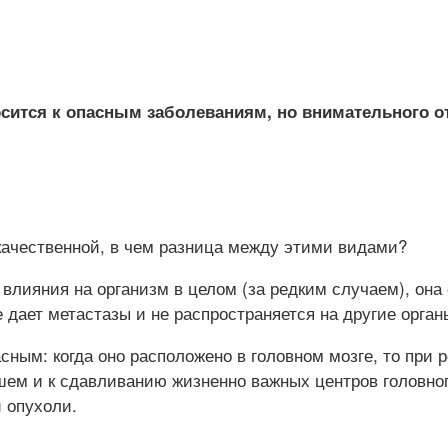
ится к опасным заболеваниям, но внимательного отн
окачественной, в чем разница между этими видами?
 влияния на организм в целом (за редким случаем), он
 дает метастазы и не распространяется на другие орган
сным: когда оно расположено в головном мозге, то при
шем и к сдавливанию жизненно важных центров головног
 опухоли.