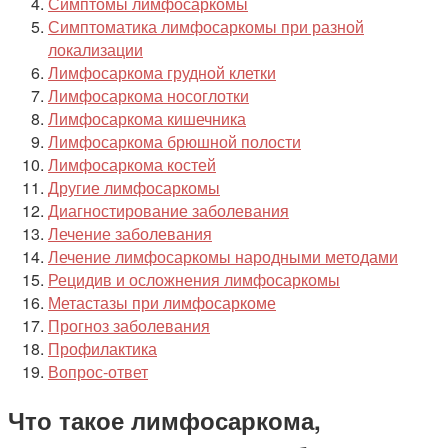
Симптомы лимфосаркомы
Симптоматика лимфосаркомы при разной
локализации
Лимфосаркома грудной клетки
Лимфосаркома носоглотки
Лимфосаркома кишечника
Лимфосаркома брюшной полости
Лимфосаркома костей
Другие лимфосаркомы
Диагностирование заболевания
Лечение заболевания
Лечение лимфосаркомы народными методами
Рецидив и осложнения лимфосаркомы
Метастазы при лимфосаркоме
Прогноз заболевания
Профилактика
Вопрос-ответ
Что такое лимфосаркома,